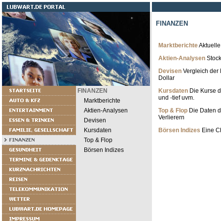
FINANZEN
Marktberichte
Aktuelle
Aktien-Analysen
Stock
Devisen
Vergleich der 
Dollar
FINANZEN
Kursdaten
Die Kurse d
und -tief uvm.
Marktberichte
Aktien-Analysen
Top & Flop
Die Daten de
Verlierern
Devisen
Kursdaten
Börsen Indizes
Eine Ch
Top & Flop
Börsen Indizes